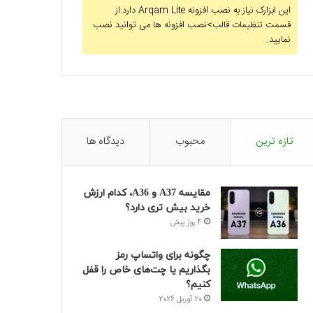
این ابزارک نیاز به نصب افزونه Arqam Lite دارد.از
قسمت تنظیمات قالب>نصب افزونه ها می توانید نصب
نمایید.
تازه ترین
محبوب
دیدگاه ها
مقایسه A37 و A36، کدام ارزش
خرید بیش تری دارد؟
4 روز پیش
چگونه برای واتساپ رمز
بگذاریم یا چت‌های خاص را قفل
کنیم؟
20 آوریل 2026