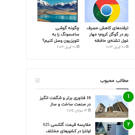
م
ترفندهای کاهش مصرف
چگونه گوشی
رم در گوگل کروم؛ مهار
سامسونگ را به
غول تشنه‌ی حافظه
تلویزیون وصل کنیم؟
20 آوریل 2026
20 آوریل 2026
مطالب محبوب
10 فناوری برتر و شگفت انگیز
در صنعت ساخت و ساز
14 جولای 2025
مقایسه قیمت گلکسی S25
اولترا در کشورهای مختلف