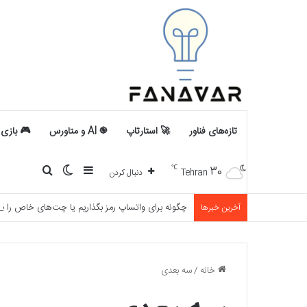
تازه‌های فناور
🚀 استارتاپ
֎ AI و متاورس
🎮 بازی
℃
30
سایدبار
تغییر پوسته
جستجو بر
Tehran
دنبال کردن
چگونه برای واتساپ رمز بگذاریم یا چت‌های خاص را قف
آخرین خبرها
خانه
/
سه بعدی