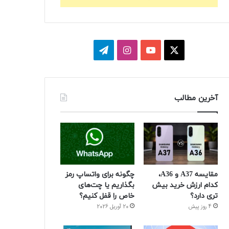
ا
ی
ا
ت
ی
و
ی
ل
ک
ت
ن
گ
آخرین مطالب
س
ی
س
ر
و
ت
ا
ب
ا
م
گ
مقایسه A37 و A36،
چگونه برای واتساپ رمز
کدام ارزش خرید بیش
بگذاریم یا چت‌های
ر
تری دارد؟
خاص را قفل کنیم؟
4 روز پیش
20 آوریل 2026
ا