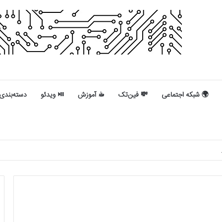
🌍 شبکه اجتماعی
💸 فین‌تک
☕︎ آموزش
⏯︎ ویدئو
دسته‌بندی
ای
ل کنیم؟