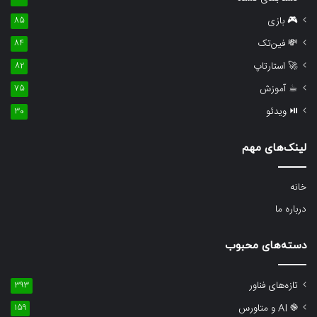
🎮 بازی
85
💸 فین‌تک
84
🚀 استارتاپ
82
☕︎ آموزش
75
⏯︎ ویدئو
30
لینک‌های مهم
خانه
درباره‌ ما
دسته‌های محبوب
تازه‌های فناور
393
֎ AI و متاورس
159