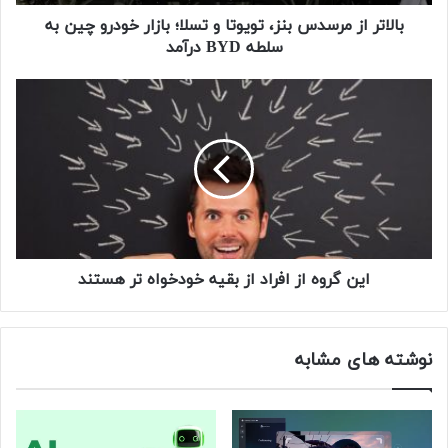
م
ر
بالاتر از مرسدس بنز، تویوتا و تسلا؛ بازار خودرو چین به
س
سلطه BYD درآمد
د
س
ا
ب
ی
ن
ن
ز
گ
،
ر
ت
و
و
ه
ی
ا
و
ز
ت
ا
این گروه از افراد از بقیه خودخواه تر هستند
ا
ف
و
ر
ت
ا
نوشته های مشابه
س
د
ل
ا
ا
ز
؛
ب
ب
ق