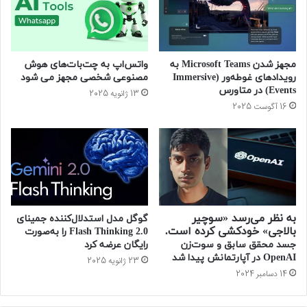
ا
ی
ز
ه
ا
خ
ر
و
مجهز شدن Microsoft Teams به
واتس‌اپ به چت‌بات‌های هوش
خ
د
رویدادهای غوطه‌ور (Immersive
مصنوعی شخصی مجهز می شود
و
خ
Events) در متاورس
13 ژانویه 2025
د
و
16 آگوست 2025
ر
ا
و
ه
چ
ت
ی
ر
ن
ه
ب
س
ه
ت
س
ن
به‌ نظر می‌رسد «سوچیر
گوگل مدل استدلال‌کننده جمینای
ل
د
بالاجی» خودکشی کرده است.
2.0 Flash Thinking را به‌صورت
ط
جسد محقق سابق و سوت‌زن
رایگان عرضه کرد
ه
OpenAI در آپارتمانش پیدا شد
23 ژانویه 2025
B
14 دسامبر 2024
Y
D