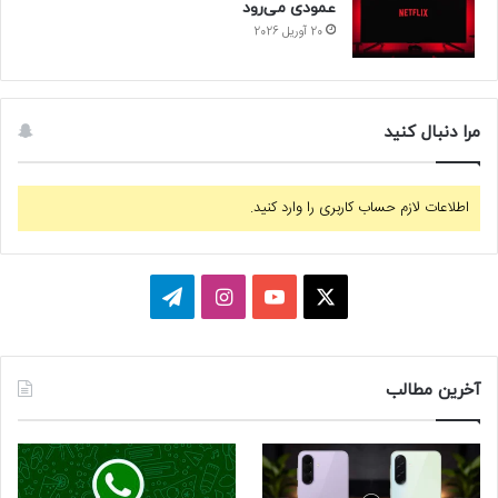
عمودی می‌رود
20 آوریل 2026
مرا دنبال کنید
اطلاعات لازم حساب کاربری را وارد کنید.
ا
ی
ا
ت
ی
و
ی
ل
ک
ت
ن
گ
آخرین مطالب
س
ی
س
ر
و
ت
ا