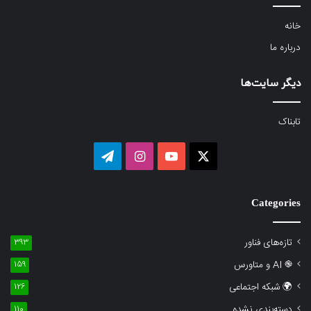
خانه
درباره‌ ما
دیگر سایت‌ها
تابناک
ایکس
یوتیوب
اینستاگرام
تلگرام
Categories
تازه‌های فناور
393
֎ AI و متاورس
159
🌍 شبکه اجتماعی
126
دسته‌بندی نشده
110