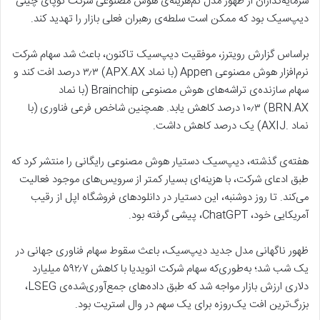
سرمایه‌گذاران از ظهور مدل کم‌هزینه‌ی هوش مصنوعی شرکت نوپای چینی
دیپ‌سیک بود که ممکن است سلطه‌ی رهبران فعلی بازار را تهدید کند.
براساس گزارش رویترز، موفقیت دیپ‌سیک تاکنون، باعث شد سهام شرکت
نرم‌افزار هوش مصنوعی Appen (با نماد APX.AX) ۳٫۳ درصد افت کند و
سهام سازنده‌ی تراشه‌های هوش مصنوعی Brainchip (با نماد
BRN.AX) ۱۰٫۳ درصد کاهش یابد. همچنین شاخص فرعی فناوری (با
نماد .AXIJ) یک‌ درصد کاهش داشت.
هفته‌ی گذشته، دیپ‌سیک دستیار هوش مصنوعی رایگانی را منتشر کرد که
طبق ادعای شرکت، با هزینه‌ای بسیار کمتر از سرویس‌های موجود فعالیت
می‌کند. تا روز دوشنبه، این دستیار در دانلودهای فروشگاه اپل از رقیب
آمریکایی خود، ChatGPT، پیشی گرفته بود.
ظهور ناگهانی مدل جدید دیپ‌سیک، باعث سقوط سهام فناوری جهانی در
یک شب شد؛ به‌طوری‌که سهام شرکت انویدیا با کاهش ۵۹۲٫۷ میلیارد
دلاری ارزش بازار مواجه شد که طبق داده‌های جمع‌آوری‌شده‌ی LSEG،
بزرگ‌ترین افت یک‌روزه برای یک سهم در وال استریت بود.