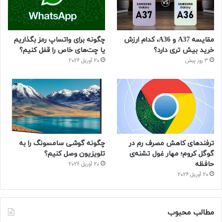
ب
ا
م
گ
مقایسه A37 و A36، کدام ارزش
چگونه برای واتساپ رمز بگذاریم
ر
خرید بیش تری دارد؟
یا چت‌های خاص را قفل کنیم؟
3 روز پیش
20 آوریل 2026
ا
م
ترفندهای کاهش مصرف رم در
چگونه گوشی سامسونگ را به
گوگل کروم؛ مهار غول تشنه‌ی
تلویزیون وصل کنیم؟
حافظه
20 آوریل 2026
20 آوریل 2026
مطالب محبوب